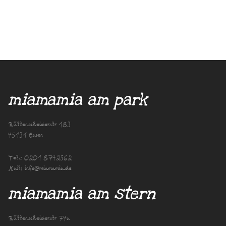
miamamia am park
Rüttenscheiderstr 183
45131 Essen
Tel.:
0201 8742562
Mail:
info@miamamia.de
miamamia am stern
Rüttenscheiderstr 74a