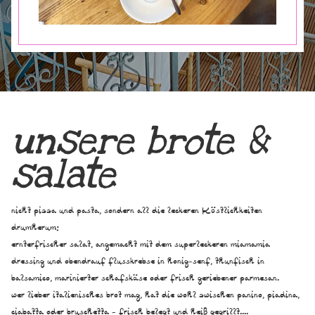
unsere brote &
salate
nicht pizza und pasta, sondern all die leckeren Köstlichkeiten
drumherum:
ernterfrischer salat, angemacht mit dem superleckeren miamamia
dressing und obendrauf flusskrebse in honig-senf, thunfisch in
balsamico, marinierter schafskäse oder frisch geriebener parmesan.
wer lieber italienisches brot mag, hat die wohl zwischen panino, piadina,
ciabatta oder bruschetta - frisch belegt und heiß gegrillt....