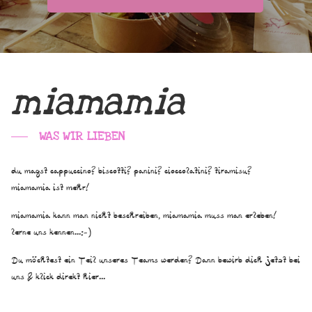
miamamia
WAS WIR LIEBEN
du magst cappuccino? biscotti? panini? cioccolatini? tiramisu?
miamamia ist mehr!
miamamia kann man nicht beschreiben, miamamia muss man erleben!
lerne uns kennen...:-)
Du möchtest ein Teil unseres Teams werden? Dann bewirb dich jetzt bei
uns & klick direkt hier...