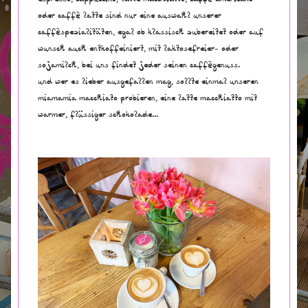
espresso, cappuccino, latte macchiatto, caffè americano
oder caffè latte sind nur eine auswahl unserer
caffèspezialitäten, egal ob klassisch zubereitet oder auf
wunsch auch entkoffeiniert, mit laktosefreier- oder
sojamilch, bei uns findet jeder seinen caffègenuss.
und wer es lieber ausgefallen mag, sollte einmal unseren
miamamia macchiato probieren, eine latte macchiatto mit
warmer, flüssiger schokolade...