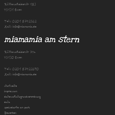
Rüttenscheiderstr 183
45131 Essen
Tel.:
0201 8742562
Mail:
info@miamamia.de
miamamia am stern
Rüttenscheiderstr 74a
45130 Essen
Tel.:
0201 87422690
Mail:
info@miamamia.de
startseite
impressum
datenschutzgrundverordnung
eula
speisekarte am park
Bewerben