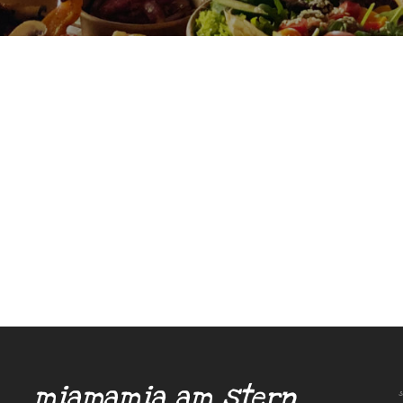
miamamia am stern
s