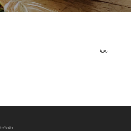
4,90
tartseite