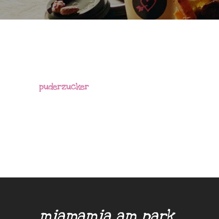
puderzucker
miamamia am park