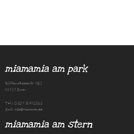
miamamia am park
Rüttenscheiderstr 183
45131 Essen
Tel.:
0201 8742562
Mail:
info@miamamia.de
miamamia am stern