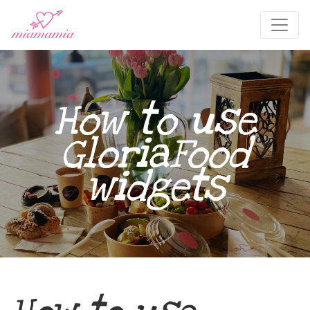
How to use
GloriaFood
widgets