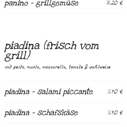
panino – grillgemüse
7,20 €
piadina (frisch vom
grill)
mit pesto, rucola, mozzarella, tomate & wahlweise
piadina – salami piccante
5,40 €
piadina – schafskäse
5,40 €