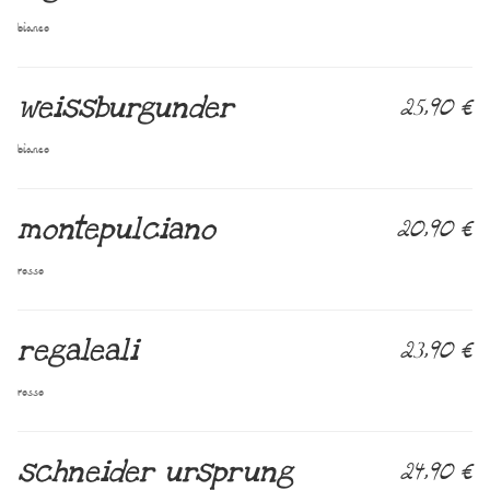
bianco
weissburgunder
25,90 €
bianco
montepulciano
20,90 €
rosso
regaleali
23,90 €
rosso
schneider ursprung
24,90 €