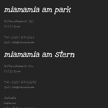
miamamia am park
Rüttenscheiderstr 183
45131 Essen
Tel.:
0201 8742562
Mail:
info@miamamia.de
miamamia am stern
Rüttenscheiderstr 74a
45130 Essen
Tel.:
0201 87422690
Mail:
info@miamamia.de
startseite
impressum