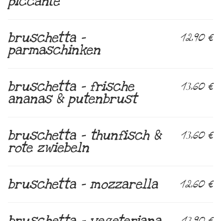
piccante
bruschetta –
12,90 €
parmaschinken
bruschetta – frische
13,60 €
ananas & putenbrust
bruschetta – thunfisch &
13,60 €
rote zwiebeln
bruschetta – mozzarella
12,60 €
bruschetta – vegeteriana
13,90 €