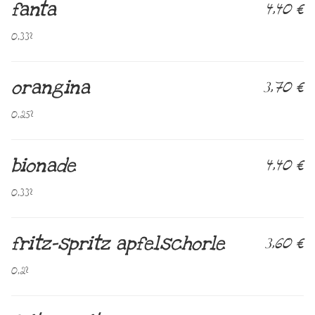
fanta
4,40 €
0,33l
orangina
3,70 €
0,25l
bionade
4,40 €
0,33l
fritz-spritz apfelschorle
3,60 €
0,2l