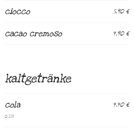
ciocco
5,90 €
cacao cremoso
4,90 €
kaltgetränke
cola
4,40 €
0,33l