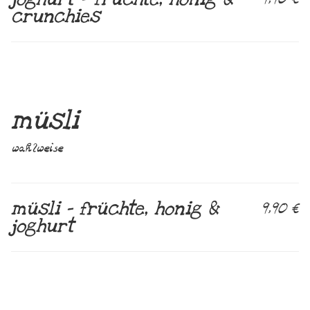
crunchies
müsli
wahlweise
müsli – früchte, honig &
9,90 €
joghurt