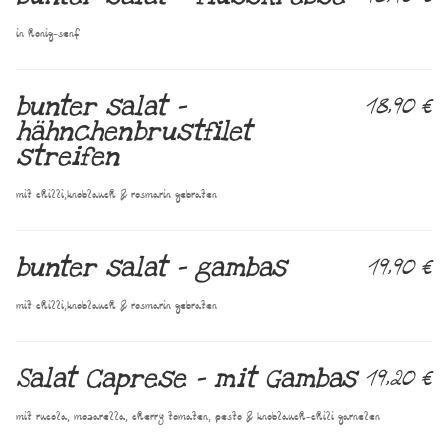
in honig-senf
bunter salat –
18,90 €
hähnchenbrustfilet
streifen
mit chilli,knoblauch & rosmarin gebraten
bunter salat – gambas
19,90 €
mit chilli,knoblauch & rosmarin gebraten
Salat Caprese – mit Gambas
19,20 €
mit rucola, mozarella, cherry tomaten, pesto & knoblauch-chili garnelen