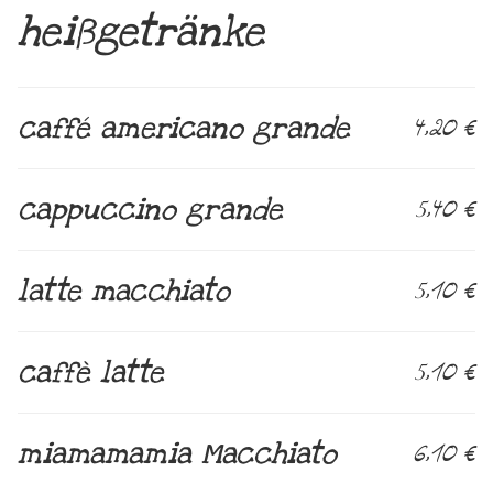
heißgetränke
caffé americano grande
4,20 €
cappuccino grande
5,40 €
latte macchiato
5,10 €
caffè latte
5,10 €
miamamamia Macchiato
6,10 €