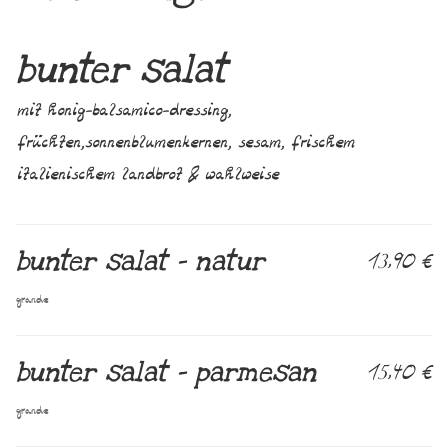
bunter salat
mit honig-balsamico-dressing,
früchten,sonnenblumenkernen, sesam, frischem
italienischem landbrot & wahlweise
bunter salat – natur
13,90 €
grande
bunter salat – parmesan
15,40 €
grande