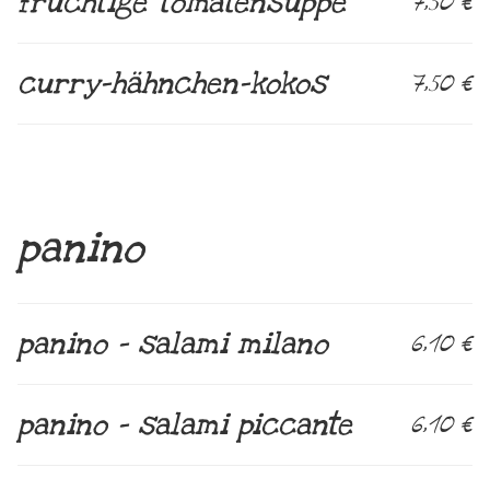
fruchtige tomatensuppe
7,50 €
curry-hähnchen-kokos
7,50 €
panino
panino – salami milano
6,10 €
panino – salami piccante
6,10 €