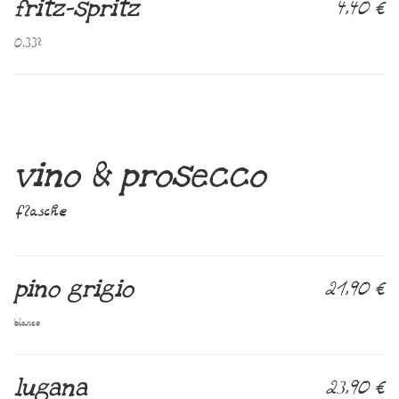
fritz-spritz
4,40 €
0,33l
vino & prosecco
flasche
pino grigio
21,90 €
bianco
lugana
23,90 €