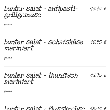
bunter salat – antipasti-
16,90 €
grillgemüse
grande
bunter salat – schafskäse
16,90 €
mariniert
grande
bunter salat – thunfisch
16,90 €
mariniert
grande
bunter salat – flusskrebse
18,10 €