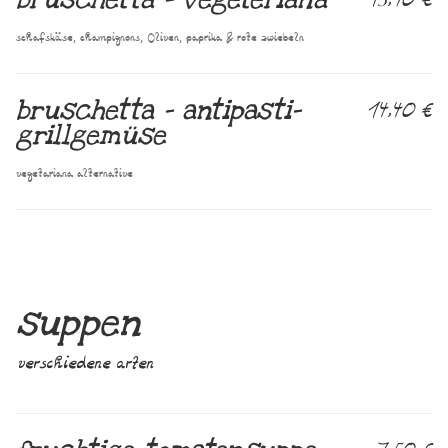
schafskäse, champignons, Oliven, paprika & rote zwiebeln
bruschetta – antipasti-
14,40 €
grillgemüse
vegetariana alternative
suppen
verschiedene arten