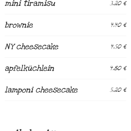
mini tiramisu
3,20 €
brownie
4,40 €
NY cheesecake
4,50 €
apfelküchlein
4,80 €
lamponi cheesecake
5,20 €