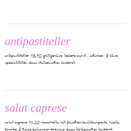
antipastiteller
antipastiteller 18,90 grillgemüse, leckere wurst-, schinken- & käse-
spezialitäten, dazu italienisches landbrot
salat caprese
salat caprese 14,20 mozarrella mit frischem basilikumpesto, rucola,
tomaten & honig-balsamico-dressing, dazu italienisches landbrot