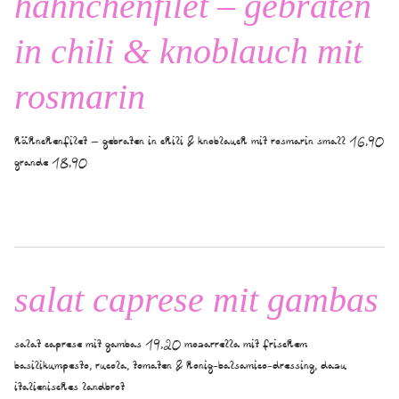
hähnchenfilet – gebraten
in chili & knoblauch mit
rosmarin
hähnchenfilet – gebraten in chili & knoblauch mit rosmarin small 16,90
grande 18,90
salat caprese mit gambas
salat caprese mit gambas 19,20 mozarrella mit frischem
basilikumpesto, rucola, tomaten & honig-balsamico-dressing, dazu
italienisches landbrot