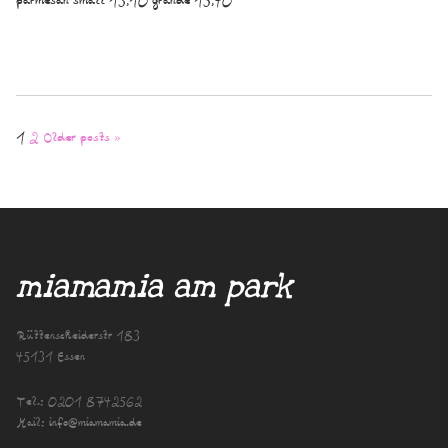
parmesan small 13,10 grande 15,40
Seitennummerier
1
2
Older posts »
der
Beiträge
miamamia am park
Rüttenscheiderstr 183
45131 Essen
Tel.:
0201 8742562
Mail:
info@miamamia.de